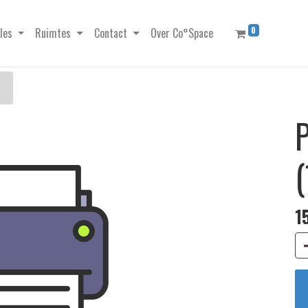
0
les
Ruimtes
Contact
Over Co°Space
P
1