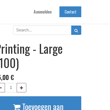
Aanmelden
Contact
rinting - Large
(100)
5,00
€
Toevoegen aan