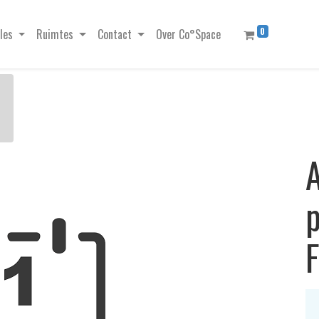
0
les
Ruimtes
Contact
Over Co°Space
A
p