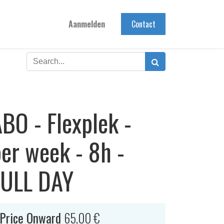
Aanmelden
Contact
BO - Flexplek -
er week - 8h -
FULL DAY
Price Onward
65,00
€