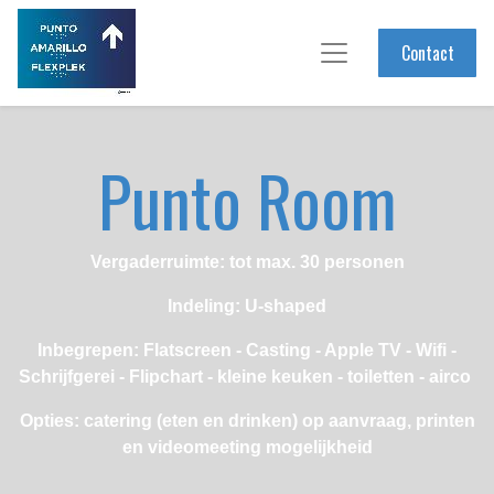
Contact
Punto Room
Vergaderruimte: tot max. 30 personen
Indeling: U-shaped
Inbegrepen: Flatscreen - Casting - Apple TV - Wifi -
Schrijfgerei - Flipchart - kleine keuken - toiletten - airco
Opties: catering (eten en drinken) op aanvraag, printen
en videomeeting mogelijkheid